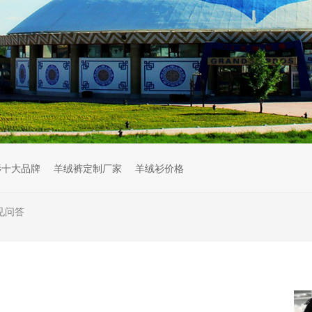
衫十大品牌
羊绒裤定制厂家
羊绒衫价格
见问答