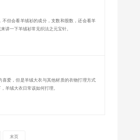
，不但会看羊绒衫的成分，支数和股数，还会看羊
就来讲一下羊绒衫常见织法之元宝针。
的喜爱，但是羊绒大衣与其他材质的衣物打理方式
下，羊绒大衣日常该如何打理。
末页