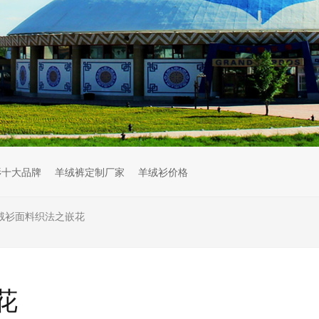
衫十大品牌
羊绒裤定制厂家
羊绒衫价格
绒衫面料织法之嵌花
花