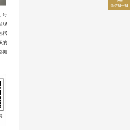
微信扫一扫
，每
呈现
包括
织的
都拥