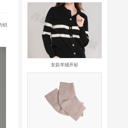
的织
女款羊绒开衫