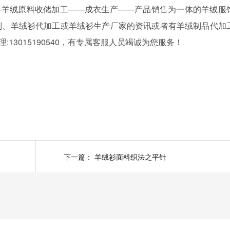
羊绒原料收储加工——成衣生产——产品销售为一体的羊绒服
制、羊绒衫代加工或羊绒衫生产厂家的资讯或者有羊绒制品代加
经理:13015190540，有专属客服人员竭诚为您服务！
下一篇：
羊绒衫面料织法之平针