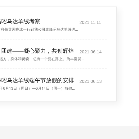
临昭乌达羊绒考察
2021.11.11
政府领导孟晓冰一行到我公司赤峰昭乌达羊绒进...
司团建——凝心聚力，共创辉煌
2021.06.14
远方，身体和灵魂，总有一个要在路上。为丰富员...
峰昭乌达羊绒端午节放假的安排
2021.06.13
月13日（周日）—6月14日（周一）放假...