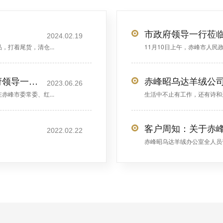
市政府领导一行莅
2024.02.19
打着尾货，清仓...
11月10日上午，赤峰市人民
【考察观摩】俄铁驻华首席代表及市政府领导一行莅临昭乌达
赤峰昭乌达羊绒公
2023.06.26
峰市委常委、红...
生活中不止有工作，还有诗和
客户周知：关于赤
2022.02.22
赤峰昭乌达羊绒办公室全人员于6