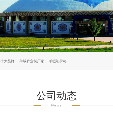
衫十大品牌
羊绒裤定制厂家
羊绒衫价格
公司动态
News