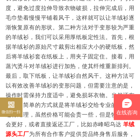
度，避免过度拉伸导致衣物破损，拉伸完成后，用
毛巾垫着慢慢平铺着风干，这样就可以让羊绒衫逐
渐恢复原有的形状。第二种方法对于变形较为严重
的羊绒衫，我们可以采用厚纸板定性法。首先，根
据羊绒衫的原始尺寸裁剪出相应大小的硬纸板，然
后将羊绒衫套在纸板上，用夹子固定住。接着，用
蒸汽烫斗对羊绒衫进行加热，使其纤维重新排列。
最后，取下纸板，让羊绒衫自然风干。这种方法可
以有效改善羊绒衫的变形问题，但需要注意的是，
操作时需保持力度适中，避免损坏衣物。当然还有
一种更简单的方式就是将羊绒衫交给专业的干洗店
微信扫一扫
在线咨询
进行处理，虽然价格可能会贵一些，但是恢复效果
会更好，或者直接返还工厂，比如赤峰昭乌达
羊绒
源头工厂
为所有合作客户提供货品终身售后服务，