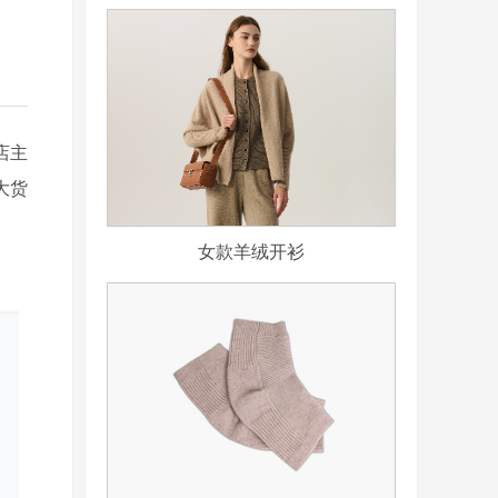
店主
大货
。
女款羊绒开衫