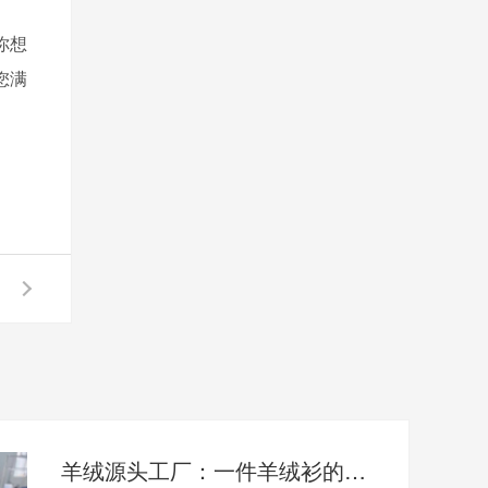
你想
您满
羊绒源头工厂：一件羊绒衫的制作流程（三）