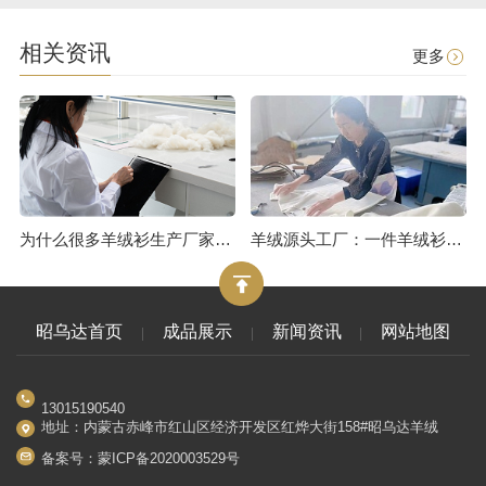
相关资讯
更多
为什么很多羊绒衫生产厂家报价很低？或许是用了皮褪绒
羊绒源头工厂：一件羊绒衫的制作流程（三）
昭乌达首页
成品展示
新闻资讯
网站地图
13015190540
地址：内蒙古赤峰市红山区经济开发区红烨大街158#昭乌达羊绒
备案号：
蒙ICP备2020003529号