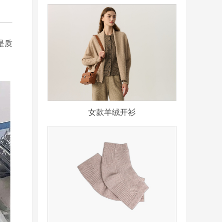
是质
女款羊绒开衫