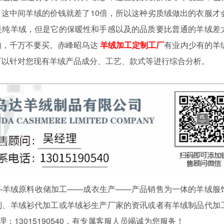
吨，这中间羊绒的价钱就差了10倍，所以这种劣质绒做出的衣服才
是纯羊绒，但是它的保暖性和手感以及的品质要比普通的羊绒差
的，千万不要买。赤峰昭乌达
羊绒加工定制工厂
有业内少有的羊
可以针对您现有羊绒产品成分、工艺、款式等进行综合分析。
羊绒原料收储加工——成衣生产——产品销售为一体的羊绒服
制、羊绒衫代加工或羊绒衫生产厂家的资讯或者有羊绒制品代加
经理：13015190540，有专属客服人员竭诚为您服务！