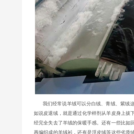
我们经常说羊绒可以分白绒、青绒、紫绒这
如说皮退绒，就是通过化学样剂从羊皮身上拔
经完全失去了羊绒的保暖手感。还有一些比如
再编织成的羊绒衫，还有是浮皮绒等这些劣质