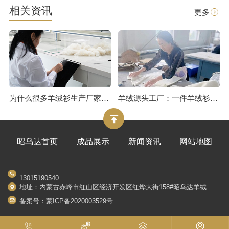
相关资讯
更多
为什么很多羊绒衫生产厂家报价很低？或许是用了皮褪绒
羊绒源头工厂：一件羊绒衫的制作流程（三）
昭乌达首页
成品展示
新闻资讯
网站地图
13015190540
地址：内蒙古赤峰市红山区经济开发区红烨大街158#昭乌达羊绒
备案号：
蒙ICP备2020003529号