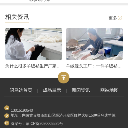
相关资讯
更多
为什么很多羊绒衫生产厂家报价很低？或许是用了皮褪绒
羊绒源头工厂：一件羊绒衫的制作流程（三）
昭乌达首页
成品展示
新闻资讯
网站地图
13015190540
地址：内蒙古赤峰市红山区经济开发区红烨大街158#昭乌达羊绒
备案号：
蒙ICP备2020003529号